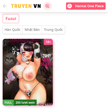
Hentai One Piece
Fuzui
Hàn Quốc
Nhật Bản
Trung Quốc
18+
FULL
205 lượt xem