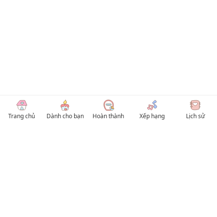
Trang chủ
Dành cho bạn
Hoàn thành
Xếp hạng
Lịch sử
© 2026 TruyenVN
Kho truyện tranh hay nhất Việt Nam, truy cập TruyenVN để đọc nhiều thể loại
Manhwa / Manhua và Manga Tiếng Việt miễn phí. Tổng hợp
truyen tranh 18+
,
truyện đam mỹ, Boy Love hay nhất
HentaiVN
truyen hentai