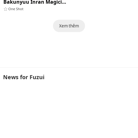
Bakunyuu Inran Magician Kyousei Mesuushi Seidorei Ochi
One Shot
Xem thêm
News for Fuzui