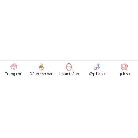
Trang chủ
Dành cho bạn
Hoàn thành
Xếp hạng
Lịch sử
© 2026 TruyenVN
Kho truyện tranh hay nhất Việt Nam, truy cập TruyenVN để đọc nhiều thể loại
Manhwa / Manhua và Manga Tiếng Việt miễn phí. Tổng hợp
truyen tranh 18+
,
truyện đam mỹ, Boy Love hay nhất
HentaiVN
truyen hentai