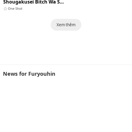
Shougakusei Bitch Wa Saikou Daze! Shiina Rizumu-chan-chi No Shokuiku Jijou
One Shot
Xem thêm
News for Furyouhin