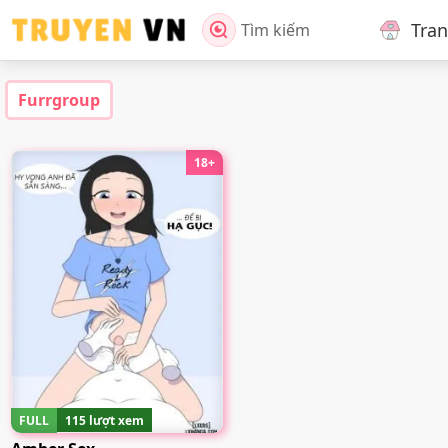
Tra
Tìm kiếm
Furrgroup
18+
FULL
115 lượt xem