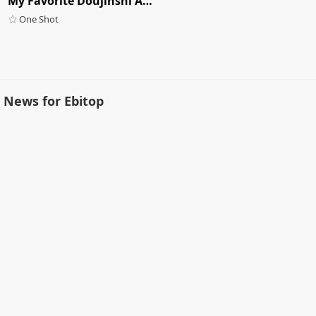
My Favorite Doujinshi Artist Invited Me To A Love Hotel
One Shot
News for Ebitop