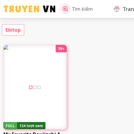
Tra
Tìm kiếm
Ebitop
18+
FULL
124 lượt xem