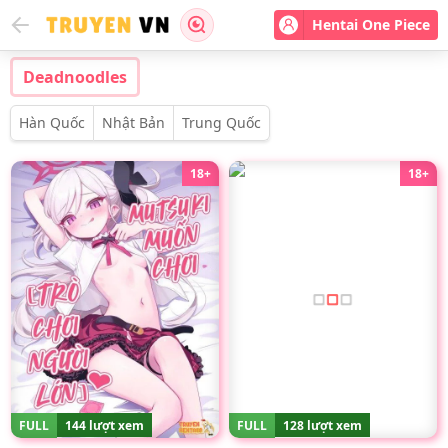
Hentai One Piece
Deadnoodles
Hàn Quốc
Nhật Bản
Trung Quốc
18+
18+
FULL
144 lượt xem
FULL
128 lượt xem