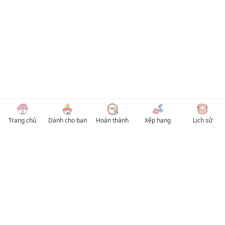
Trang chủ
Dành cho bạn
Hoàn thành
Xếp hạng
Lịch sử
© 2026 TruyenVN
Kho truyện tranh hay nhất Việt Nam, truy cập TruyenVN để đọc nhiều thể loại
Manhwa / Manhua và Manga Tiếng Việt miễn phí. Tổng hợp
truyen tranh 18+
,
truyện đam mỹ, Boy Love hay nhất
HentaiVN
truyen hentai