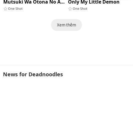
Mutsuki Wa Otona No Asobi Ga Shitai
Only My Little Demon
One Shot
One Shot
Xem thêm
News for Deadnoodles