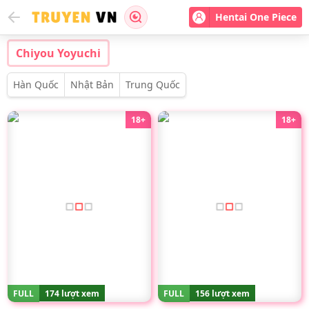
Hentai One Piece
Chiyou Yoyuchi
Hàn Quốc
Nhật Bản
Trung Quốc
18+
18+
FULL
174 lượt xem
FULL
156 lượt xem