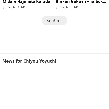
Midare Hajimeta Karada
Rinkan Gakuen ~haibokusha-tachi Wa Midaremau
Chapter 8 END
Chapter 6 END
Xem thêm
News for Chiyou Yoyuchi