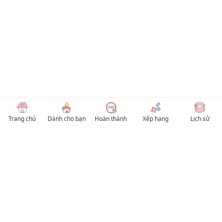
Trang chủ
Dành cho bạn
Hoàn thành
Xếp hạng
Lịch sử
© 2026 TruyenVN
Kho truyện tranh hay nhất Việt Nam, truy cập TruyenVN để đọc nhiều thể loại
Manhwa / Manhua và Manga Tiếng Việt miễn phí. Tổng hợp
truyen tranh 18+
,
truyện đam mỹ, Boy Love hay nhất
HentaiVN
truyen hentai