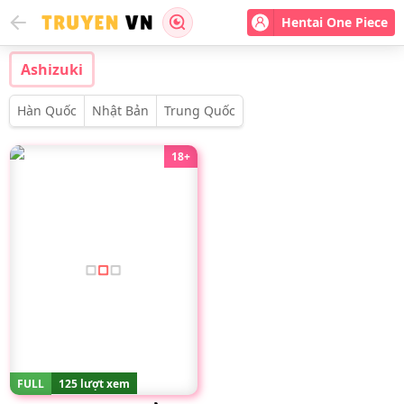
Hentai One Piece
Ashizuki
Hàn Quốc
Nhật Bản
Trung Quốc
18+
FULL
125 lượt xem