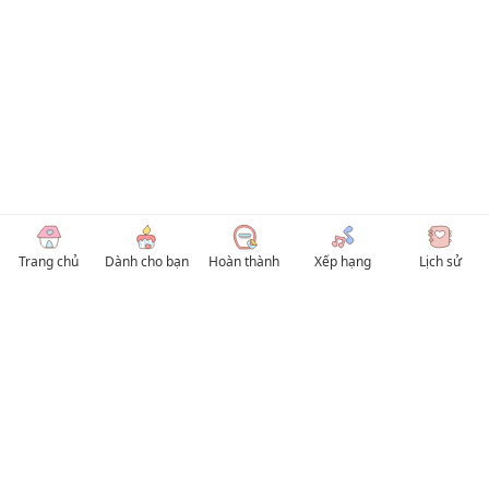
Trang chủ
Dành cho bạn
Hoàn thành
Xếp hạng
Lịch sử
© 2026 TruyenVN
Kho truyện tranh hay nhất Việt Nam, truy cập TruyenVN để đọc nhiều thể loại
Manhwa / Manhua và Manga Tiếng Việt miễn phí. Tổng hợp
truyen tranh 18+
,
truyện đam mỹ, Boy Love hay nhất
HentaiVN
truyen hentai