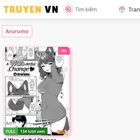
Tra
Tìm kiếm
Arurumo
18+
FULL
134 lượt xem