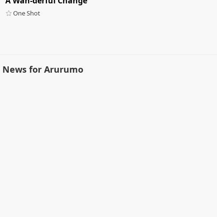
A Wan-derful Change
One Shot
News for Arurumo