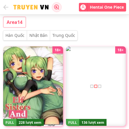
Hentai One Piece
Area14
Hàn Quốc
Nhật Bản
Trung Quốc
18+
18+
FULL
228 lượt xem
FULL
136 lượt xem