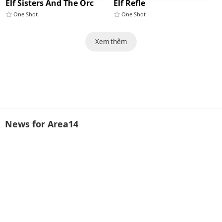
Elf Sisters And The Orc
Elf Refle
One Shot
One Shot
Xem thêm
News for Area14