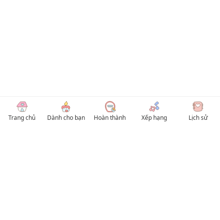
Trang chủ
Dành cho bạn
Hoàn thành
Xếp hạng
Lịch sử
© 2026 TruyenVN
Kho truyện tranh hay nhất Việt Nam, truy cập TruyenVN để đọc nhiều thể loại
Manhwa / Manhua và Manga Tiếng Việt miễn phí. Tổng hợp
truyen tranh 18+
,
truyện đam mỹ, Boy Love hay nhất
HentaiVN
truyen hentai