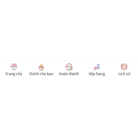
Trang chủ
Dành cho bạn
Hoàn thành
Xếp hạng
Lịch sử
© 2026 TruyenVN
Kho truyện tranh hay nhất Việt Nam, truy cập TruyenVN để đọc nhiều thể loại
Manhwa / Manhua và Manga Tiếng Việt miễn phí. Tổng hợp
truyen tranh 18+
,
truyện đam mỹ, Boy Love hay nhất
HentaiVN
truyen hentai