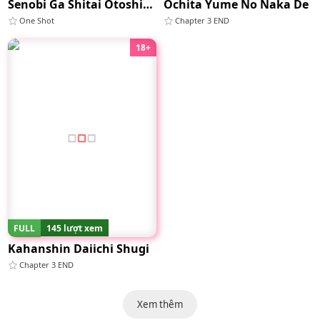
Senobi Ga Shitai Otoshigoro
Ochita Yume No Naka De
One Shot
Chapter 3 END
18+
FULL
145 lượt xem
Kahanshin Daiichi Shugi
Chapter 3 END
Xem thêm