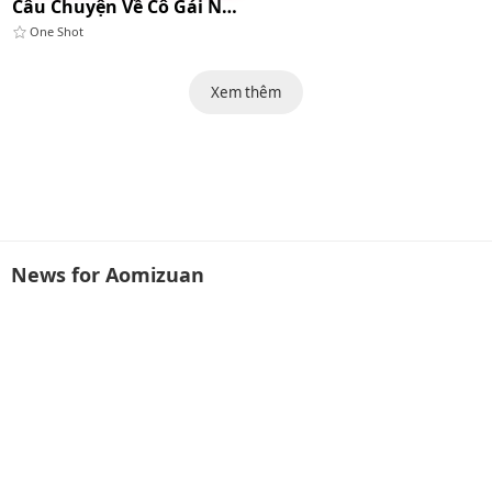
Câu Chuyện Về Cô Gái Nứng Lồn Thích Phô Dâm
One Shot
Xem thêm
News for Aomizuan