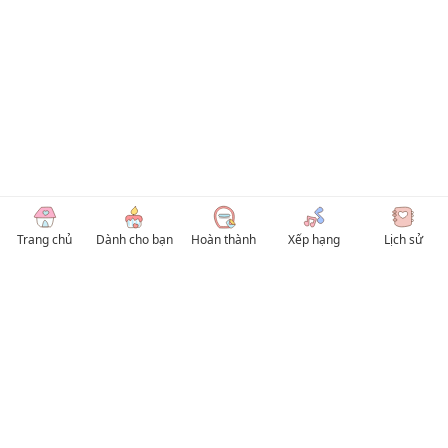
Trang chủ
Dành cho bạn
Hoàn thành
Xếp hạng
Lịch sử
© 2026 TruyenVN
Kho truyện tranh hay nhất Việt Nam, truy cập TruyenVN để đọc nhiều thể loại
Manhwa / Manhua và Manga Tiếng Việt miễn phí. Tổng hợp
truyen tranh 18+
,
truyện đam mỹ, Boy Love hay nhất
HentaiVN
truyen hentai