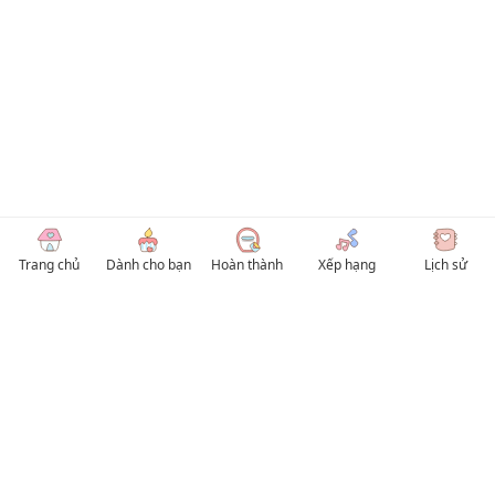
Trang chủ
Dành cho bạn
Hoàn thành
Xếp hạng
Lịch sử
© 2026 TruyenVN
Kho truyện tranh hay nhất Việt Nam, truy cập TruyenVN để đọc nhiều thể loại
Manhwa / Manhua và Manga Tiếng Việt miễn phí. Tổng hợp
truyen tranh 18+
,
truyện đam mỹ, Boy Love hay nhất
HentaiVN
truyen hentai