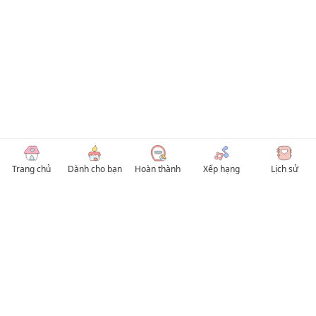
Trang chủ
Dành cho bạn
Hoàn thành
Xếp hạng
Lịch sử
© 2026 TruyenVN
Kho truyện tranh hay nhất Việt Nam, truy cập TruyenVN để đọc nhiều thể loại
Manhwa / Manhua và Manga Tiếng Việt miễn phí. Tổng hợp
truyen tranh 18+
,
truyện đam mỹ, Boy Love hay nhất
HentaiVN
truyen hentai