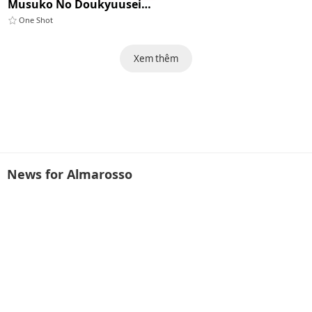
Musuko No Doukyuusei Ni Makura Eigyou Monogatari
One Shot
Xem thêm
News for Almarosso