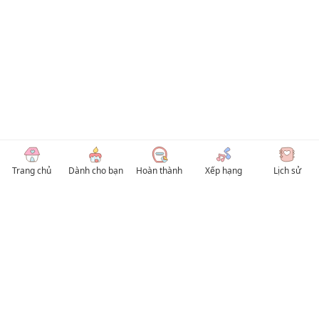
Trang chủ
Dành cho bạn
Hoàn thành
Xếp hạng
Lịch sử
© 2026 TruyenVN
Kho truyện tranh hay nhất Việt Nam, truy cập TruyenVN để đọc nhiều thể loại
Manhwa / Manhua và Manga Tiếng Việt miễn phí. Tổng hợp
truyen tranh 18+
,
truyện đam mỹ, Boy Love hay nhất
HentaiVN
truyen hentai