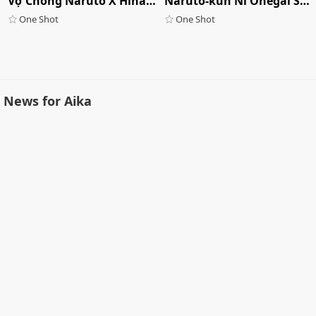
Vợ Chồng Naruto X Hinata Hì Hục Cả Đêm
Naruto-kun Ni Onegai Saretara
One Shot
One Shot
News for Aika