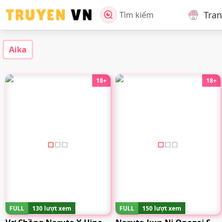
Tra
Tìm kiếm
Aika
18+
18+
FULL
130 lượt xem
FULL
150 lượt xem