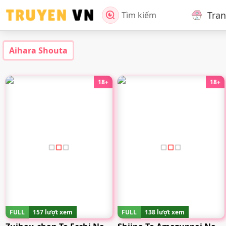
Tra
Tìm kiếm
Aihara Shouta
18+
18+
FULL
157 lượt xem
FULL
138 lượt xem