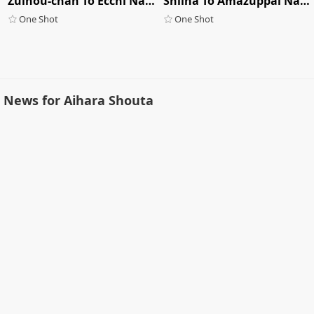
Zuihou-chan To Ecchi Na Osake De Parynigh
Shiina To Amazuppai Natsumatsuri
One Shot
One Shot
News for Aihara Shouta