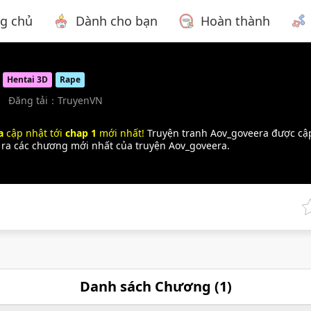
ng chủ
Dành cho bạn
Hoàn thành
Hentai 3D
Rape
Đăng tải：
TruyenVN
a
cập nhật tới
chap 1
mới nhất!
Truyện tranh Aov_goveera được cậ
 ra các chương mới nhất của truyện Aov_goveera.
Danh sách Chương (
1
)