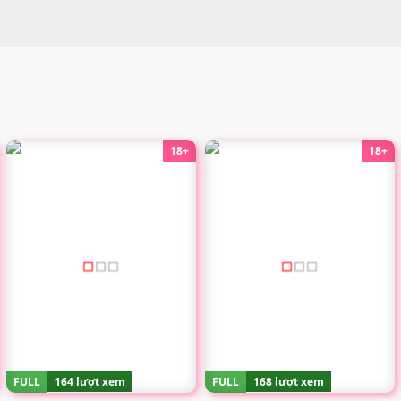
18+
18+
FULL
164 lượt xem
FULL
168 lượt xem