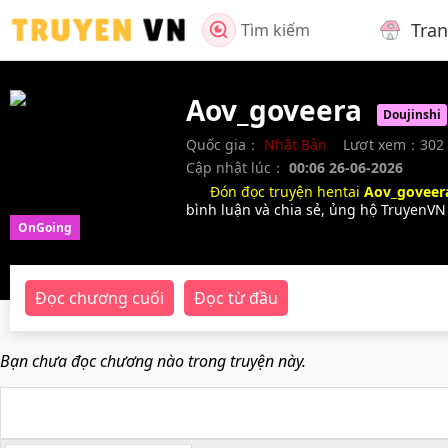
Tra
Tìm kiếm
Aov_goveera
Doujinshi
Quốc gia：
Nhật Bản
Lượt xem：302
Cập nhật lúc：
00:06 26-06-2026
Đón đọc truyện hentai
Aov_goveer
bình luận và chia sẻ, ủng hộ TruyenVN
OnGoing
Đọc chương cuối
Đọc từ đầu
Bạn chưa đọc chương nào trong truyện này.