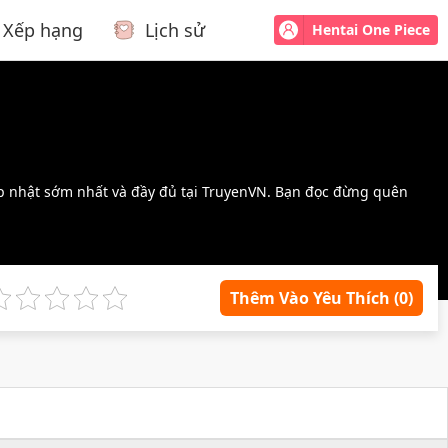
Xếp hạng
Lịch sử
Hentai One Piece
p nhật sớm nhất và đầy đủ tại TruyenVN. Bạn đọc đừng quên
Thêm Vào Yêu Thích
(0)