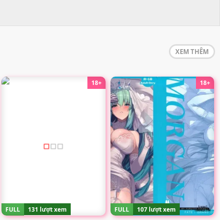
XEM THÊM
18+
18+
FULL
131 lượt xem
FULL
107 lượt xem